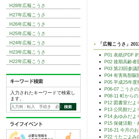
H28年広報こうさ
H27年広報こうさ
H26年広報こうさ
H25年広報こうさ
H24年広報こうさ
「広報こうさ」201
H23年広報こうさ
P01 表紙(PDF 約
H22年広報こうさ
P02 後期高齢者
P03 第23回参
P04 有害鳥獣
P05 平成25年
P06-07 こうさの
入力されたキーワードで検索し
P08-11 町からの
ます。
P12 図書室だより(
P13 公民館だより
P14 あゆみだより(
P15 保健活動・
P16-21 今月
P22 うたごよみ(P