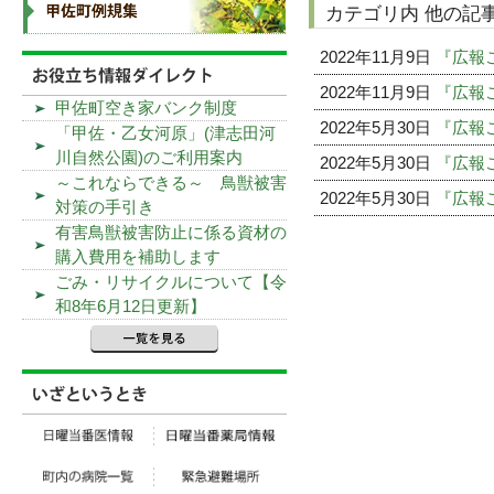
カテゴリ内 他の記
2022年11月9日
『広報こ
2022年11月9日
『広報こ
甲佐町空き家バンク制度
2022年5月30日
『広報こ
「甲佐・乙女河原」(津志田河
川自然公園)のご利用案内
2022年5月30日
『広報こ
～これならできる～ 鳥獣被害
2022年5月30日
『広報こ
対策の手引き
有害鳥獣被害防止に係る資材の
購入費用を補助します
ごみ・リサイクルについて【令
和8年6月12日更新】