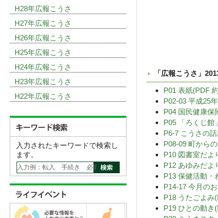
H28年広報こうさ
H27年広報こうさ
H26年広報こうさ
H25年広報こうさ
H24年広報こうさ
「広報こうさ」201
H23年広報こうさ
P01 表紙(PDF 約
H22年広報こうさ
P02-03 平成
P04 国民健康保
P05 「ろくじ館
P6-7 こうさの話題
P08-09 町から
入力されたキーワードで検索し
ます。
P10 図書室だより(
P12 あゆみだより(
P13 保健活動・
P14-17 今月のお
P18 うたごよみ(P
P19 ひとの動き(P