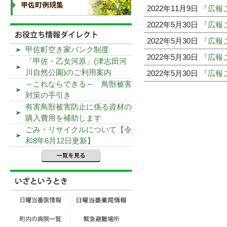
2022年11月9日
『広報こ
2022年5月30日
『広報こ
2022年5月30日
『広報こ
甲佐町空き家バンク制度
2022年5月30日
『広報こ
「甲佐・乙女河原」(津志田河
川自然公園)のご利用案内
2022年5月30日
『広報こ
～これならできる～ 鳥獣被害
対策の手引き
有害鳥獣被害防止に係る資材の
購入費用を補助します
ごみ・リサイクルについて【令
和8年6月12日更新】