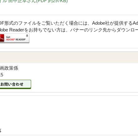
ル 田中正幸さん(PDF 約297KB)
DF形式のファイルをご覧いただく場合には、Adobe社が提供するAdob
dobe Readerをお持ちでない方は、バナーのリンク先からダウン
企画政策係
15
事