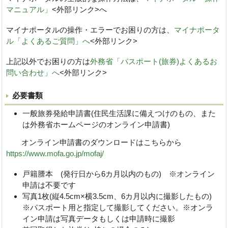
マニュアル」
<外部リンク>へ
マイナポータルの操作・エラーでお困りの方は、
マイナポータ
ル「よくあるご質問」へ
<外部リンク>
上記以外でお困りの方は
外務省「パスポート(旅券)よくあるお
問い合わせ」へ
<外部リンク>
必要書類
一般旅券発給申請書(住民生活課に備えつけのもの、また
は外務省ホームページのオンライン申請書)
オンライン申請書のダウンロードはこちらから
https://www.mofa.go.jp/mofaj/
戸籍謄本 (発行日から6カ月以内のもの) ※オンライン
申請は不要です
写真1枚(縦4.5cm×横3.5cm、6カ月以内に撮影したもの)
※パスポート用と指定して撮影してください。※オンラ
イン申請は写真データもしくは申請時に撮影