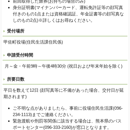
前回取得した旅券(お持ちの場合のみ)
身分証明書(マイナンバーカード、運転免許証等の顔写真
付きのもの1点または資格確認証、年金証書等の顔写真な
しのもの2点)※詳しくはお尋ねください。
受付場所
甲佐町役場(住民生活課住民係)
申請受付時間
月～金・午前9時～午後4時30分 (祝日および年末年始を除く)
所要日数
平日を数えて12日 (顔写真等に不備があった場合、交付日が延
期されます)
ご不明な点がありましたら、事前に役場住民生活課(096-
234-1113)までご連絡ください。
緊急渡航や刑罰等関係に該当する場合は、熊本県のパス
ポートセンター(096-333-2160)が窓口となります。