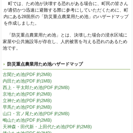
町では、ため池が決壊する恐れがある場合に、町民の皆さん
が適切かつ迅速に避難する際に参考にしていただくために、町
内にある28箇所の「防災重点農業用ため池」のハザードマップ
を作成しました。
「防災重点農業用ため池」とは、決壊した場合の浸水区域に
家屋や公共施設等が存在し、人的被害を与える恐れのあるため
池です。
防災重点農業用ため池ハザードマップ
古閑ため池(PDF 約2MB)
内田ため池(PDF 約1MB)
西上・平太郎ため池(PDF 約2MB)
京地ため池(PDF 約2MB)
立神ため池(PDF 約2MB)
早馬ため池(PDF 約2MB)
山口・宮ノ尾ため池(PDF 約2MB)
鴫山ため池(PDF 約2MB)
天神森・田代新・上田代ため池(PDF 約2MB)