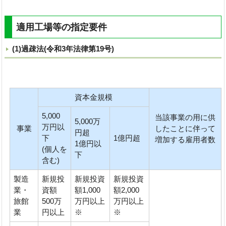
適用工場等の指定要件
(1)過疎法(令和3年法律第19号)
資本金規模
5,000
当該事業の用に供
5,000万
万円以
事業
したことに伴って
円超
下
1億円超
増加する雇用者数
1億円以
(個人を
下
含む)
製造
新規投
新規投資
新規投資
業・
資額
額1,000
額2,000
旅館
500万
万円以上
万円以上
業
円以上
※
※