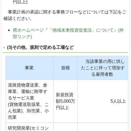
円以上)
事業計画の承認に関する事務フローなどについては下記をご
確認ください。
県ホームページ『「地域未来投資促進法」について』(外
部リンク)
(3)その他、規則で定める工場など
当該事業の用に供し
事業
規模
たことに伴って増加す
る雇用者数
道路貨物運送業、倉
庫業、運輸に附帯す
新規投資
るサービス業
額5,000万
5人以上
(貨物運送取扱業、こ
円以上
ん包業)、卸売業、小
売業
研究開発業(セミコン