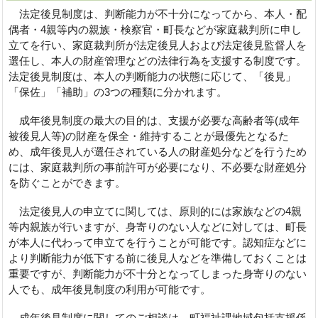
法定後見制度は、判断能力が不十分になってから、本人・配
偶者・4親等内の親族・検察官・町長などが家庭裁判所に申し
立てを行い、家庭裁判所が法定後見人および法定後見監督人を
選任し、本人の財産管理などの法律行為を支援する制度です。
法定後見制度は、本人の判断能力の状態に応じて、「後見」
「保佐」「補助」の3つの種類に分かれます。
成年後見制度の最大の目的は、支援が必要な高齢者等(成年
被後見人等)の財産を保全・維持することが最優先となるた
め、成年後見人が選任されている人の財産処分などを行うため
には、家庭裁判所の事前許可が必要になり、不必要な財産処分
を防ぐことができます。
法定後見人の申立てに関しては、原則的には家族などの4親
等内親族が行いますが、身寄りのない人などに対しては、町長
が本人に代わって申立てを行うことが可能です。認知症などに
より判断能力が低下する前に後見人などを準備しておくことは
重要ですが、判断能力が不十分となってしまった身寄りのない
人でも、成年後見制度の利用が可能です。
成年後見制度に関してのご相談は、町福祉課地域包括支援係