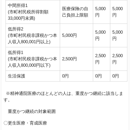
中間所得1
医療保険の自
5,000
5,000
(市町村民税所得割額
己負担上限額
円
円
33,000円未満)
低所得2
5,000
5,000
(市町村民税非課税かつ本
5,000円
円
円
人収入800,001円以上)
低所得1
2,500
2,500
(市町村民税非課税かつ本
2,500円
円
円
人収入800,000円以下)
生活保護
0円
0円
0円
※精神通院医療のほとんどの人は、重度かつ継続に該当しま
す。
重度かつ継続の対象範囲
〇更生医療・育成医療