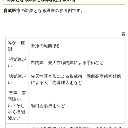
育成医療の対象となる医療の参考例です。
表
障がい種
医療の範囲(例)
別
視覚障が
白内障、先天性緑内障による手術など
い
聴覚障が
先天性耳奇形による形成術、両側高度感音難聴
い
による人工内耳埋込術など
音声・言
語障が
い・そし
顎口蓋形成術など
ゃく機能
障がい