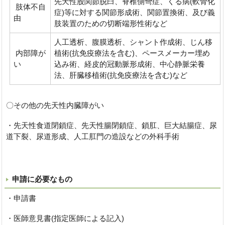
先天性股関節脱臼、脊椎側彎症、くる病(軟骨化
肢体不自
症)等に対する関節形成術、関節置換術、及び義
由
肢装置のための切断端形性術など
人工透析、腹膜透析、シャント作成術、じん移
内部障が
植術(抗免疫療法を含む)、ペースメーカー埋め
い
込み術、経皮的冠動脈形成術、中心静脈栄養
法、肝臓移植術(抗免疫療法を含む)など
〇その他の先天性内臓障がい
・先天性食道閉鎖症、先天性腸閉鎖症、鎖肛、巨大結腸症、尿
道下裂、尿道形成、人工肛門の造設などの外科手術
申請に必要なもの
・申請書
・医師意見書(指定医師による記入)