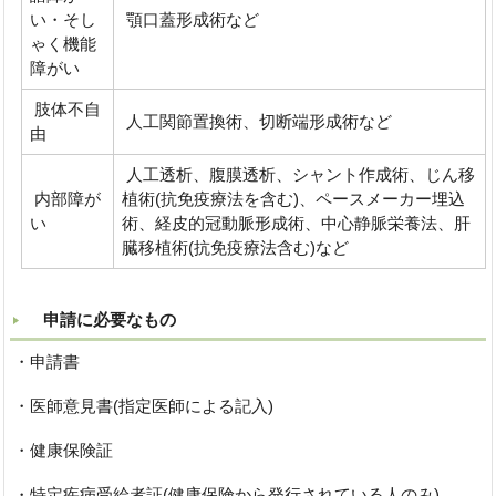
い・そし
顎口蓋形成術など
ゃく機能
障がい
肢体不自
人工関節置換術、切断端形成術など
由
人工透析、腹膜透析、シャント作成術、じん移
内部障が
植術(抗免疫療法を含む)、ペースメーカー埋込
い
術、経皮的冠動脈形成術、中心静脈栄養法、肝
臓移植術(抗免疫療法含む)など
申請に必要なもの
・申請書
・医師意見書(指定医師による記入)
・健康保険証
・特定疾病受給者証(健康保険から発行されている人のみ)