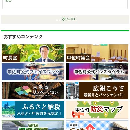
…
次へ >>