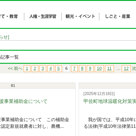
らせ]
の記事一覧
<< 前へ
1
2
3
4
5
6
7
8
9
10
11
…
12
次
81
[2025年12月18日]
援事業補助金について
甲佐町地球温暖化対策実
援事業補助金について この補助金
我が国では、平成10年
認定新規就農者に対し、農機...
る法律(平成10年法律第11