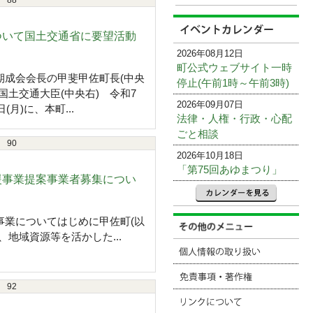
88
ついて国土交通省に要望活動
2026年08月12日
町公式ウェブサイト一時
期成会会長の甲斐甲佐町長(中央
停止(午前1時～午前3時)
国土交通大臣(中央右) 令和7
2026年09月07日
日(月)に、本町...
法律・人権・行政・心配
ごと相談
90
2026年10月18日
「第75回あゆまつり」
援事業提案事業者募集につい
事業についてはじめに甲佐町(以
、地域資源等を活かした...
92