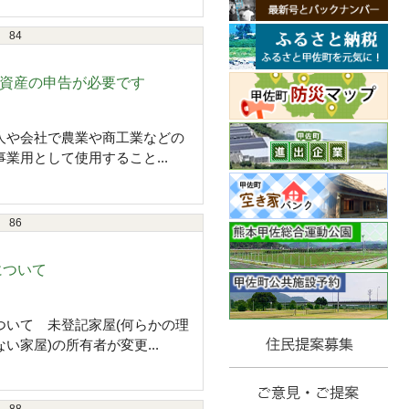
84
償却資産の申告が必要です
人や会社で農業や商工業などの
業用として使用すること...
86
について
ついて 未登記家屋(何らかの理
い家屋)の所有者が変更...