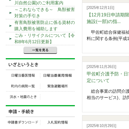
川自然公園)のご利用案内
[2025年12月1日]
～これならできる～ 鳥獣被害
【12月19日申請
対策の手引き
施設(一部)の指...
有害鳥獣被害防止に係る資材の
購入費用を補助します
甲佐町総合保健福祉
ごみ・リサイクルについて【令
料に関する条例(平成12
和8年6月12日更新】
[2025年11月26日]
甲佐町介護予防・日
定について
総合事業の訪問介護
相当のサービス)、訪問
[2025年10月29日]