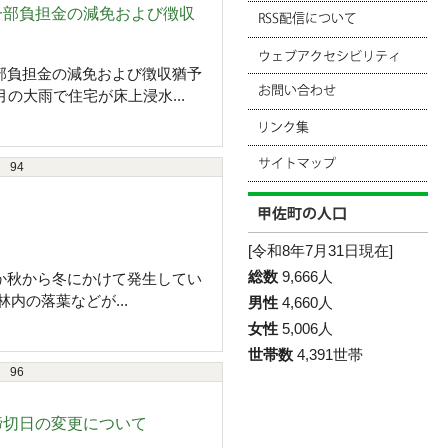
一部負担金の減免および徴収
部負担金の減免および徴収猶予
の大雨で住宅が床上浸水...
94
[令和8年7月31日現在]
総数
9,666人
か秋から冬にかけて発生してい
内の落葉などが...
男性
4,660人
女性
5,006人
世帯数
4,391世帯
96
締切日の変更について