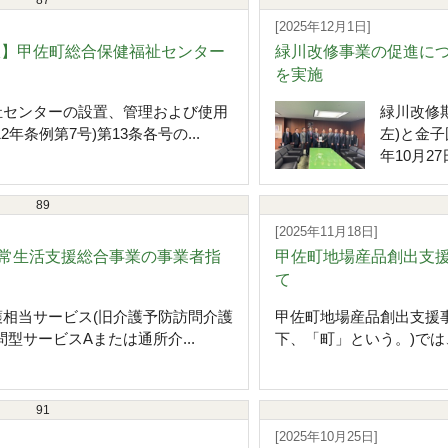
87
[2025年12月1日]
期限】甲佐町総合保健福祉センター
緑川改修事業の促進に
を実施
センターの設置、管理および使用
緑川改修
年条例第7号)第13条各号の...
左)と金子
年10月27
89
[2025年11月18日]
常生活支援総合事業の事業者指
甲佐町地場産品創出支
て
相当サービス(旧介護予防訪問介護
甲佐町地場産品創出支援
型サービスAまたは通所介...
下、「町」という。)では
91
[2025年10月25日]