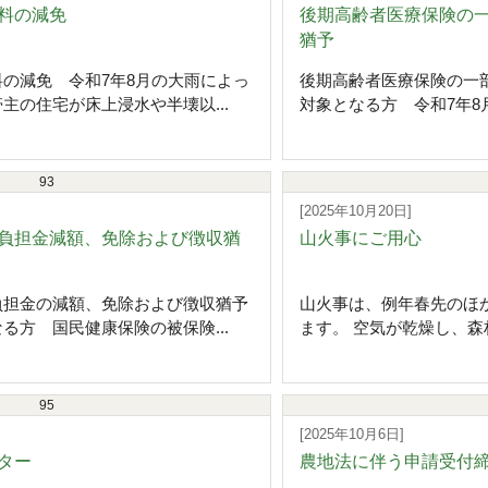
料の減免
後期高齢者医療保険の
猶予
の減免 令和7年8月の大雨によっ
後期高齢者医療保険の一
主の住宅が床上浸水や半壊以...
対象となる方 令和7年8月
93
[2025年10月20日]
負担金減額、免除および徴収猶
山火事にご用心
負担金の減額、免除および徴収猶予
山火事は、例年春先のほ
る方 国民健康保険の被保険...
ます。 空気が乾燥し、森林
95
[2025年10月6日]
ター
農地法に伴う申請受付