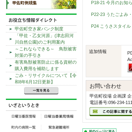
P18-21 今月のお知
P22-23 うたごよ
P24 こうさスタイル 
甲佐町空き家バンク制度
「甲佐・乙女河原」(津志田河
川自然公園)のご利用案内
～これならできる～ 鳥獣被害
追加情報
P
対策の手引き
A
有害鳥獣被害防止に係る資材の
購入費用を補助します
ごみ・リサイクルについて【令
和8年6月12日更新】
お問い合わせ
甲佐町役場 企画課 
電話番号:096-234-11