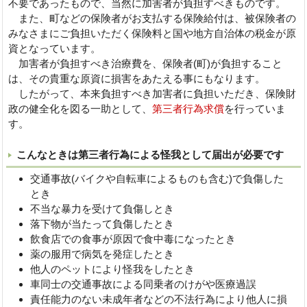
不要であったもので、当然に加害者が負担すべきものです。
また、町などの保険者がお支払する保険給付は、被保険者の
みなさまにご負担いただく保険料と国や地方自治体の税金が原
資となっています。
加害者が負担すべき治療費を、保険者(町)が負担すること
は、その貴重な原資に損害をあたえる事にもなります。
したがって、本来負担すべき加害者に負担いただき、保険財
政の健全化を図る一助として、
第三者行為求償
を行っていま
す。
こんなときは第三者行為による怪我として届出が必要です
交通事故(バイクや自転車によるものも含む)で負傷した
とき
不当な暴力を受けて負傷しとき
落下物が当たって負傷したとき
飲食店での食事が原因で食中毒になったとき
薬の服用で病気を発症したとき
他人のペットにより怪我をしたとき
車同士の交通事故による同乗者のけがや医療過誤
責任能力のない未成年者などの不法行為により他人に損