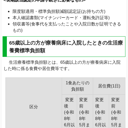
限度額適用・標準負担額減額認定証(お持ちの方)
本人確認書類(マイナンバーカード・運転免許証等)
領収書等(食事代を支払ったことや入院日数が証明できる
もの)
65歳以上の方が療養病床に入院したときの生活療
養費標準負担額
生活療養標準負担額とは、65歳以上の方が療養病床に入院
した時に係る食費や居住費等です。
1食あたりの
居住費(1日)
負担額
変更
変更
変更
変更
後
前
後
前
区分
(令和
(令和
(令和
(令和
8年
8年
8年
8年
6月以
5月ま
6月以
5月ま