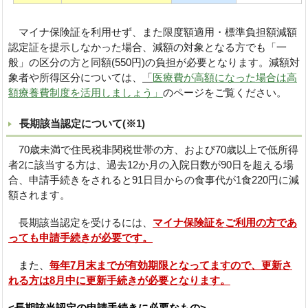
マイナ保険証を利用せず、また限度額適用・標準負担額減額
認定証を提示しなかった場合、減額の対象となる方でも「一
般」の区分の方と同額(550円)の負担が必要となります。減額対
象者や所得区分については、
「
医療費が高額になった場合は高
額療養費制度を活用しましょう」
のページをご覧ください。
長期該当認定について(※1)
70歳未満で住民税非関税世帯の方、および70歳以上で低所得
者2に該当する方は、過去12か月の入院日数が90日を超える場
合、申請手続きをされると91日目からの食事代が1食220円に減
額されます。
長期該当認定を受けるには、
マイナ保険証をご利用の方であ
っても申請手続きが必要です。
また、
毎年7月末までが有効期限となってますので、更新さ
れる方は8月中に更新手続きが必要となります。
<長期該当認定の申請手続きに必要なもの>