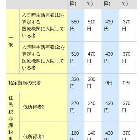
降)
で)
降)
で)
入院時生活療養(1)を
算定する
550
510
430
370
医療機関に入院して
円
円
円
円
いる者
一
般
入院時生活療養(2)を
算定する
510
470
430
370
医療機関に入院して
円
円
円
円
いる者
330
300
指定難病の患者
0円
0円
円
円
住
270
240
430
370
民
低所得者2
円
円
円
円
税
非
課
税
160
140
430
370
低所得者1
世
円
円
円
円