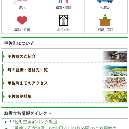
甲佐町空き家バンク制度
「甲佐・乙女河原」(津志田河川自然公園)のご利用案内