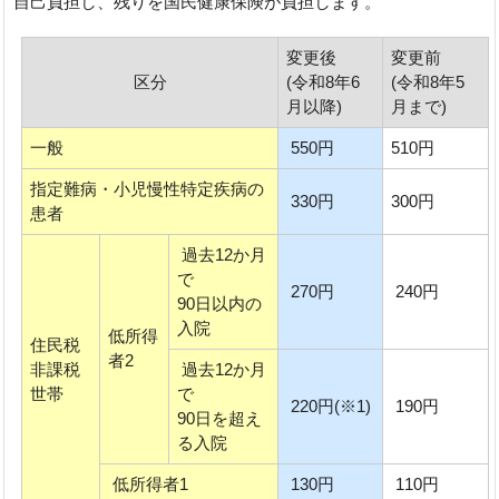
自己負担し、残りを国民健康保険が負担します。
変更後
変更前
区分
(令和8年6
(令和8年5
月以降)
月まで)
一般
550円
510円
指定難病・小児慢性特定疾病の
330円
300円
患者
過去12か月
で
270円
240円
90日以内の
入院
低所得
住民税
者2
非課税
過去12か月
世帯
で
220円(※1)
190円
90日を超え
る入院
低所得者1
130円
110円